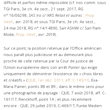
difficile et parfois même impossible (cf. nos comm. sous
TGI Paris, 3e ch. 4e sect., 21 sept. 2017, RG
n° 16/06298,
SAS Iro c/ IKKS Retail et autres
:
Prop.
Intell.
,
avr. 2018, et sous TGI Paris, 3e ch. 4e sect.,
24 mai 2018, RG n° 14/14890, Sarl ASHWI c/ Sarl Flam
Mode,
Prop. Intell.
, avr. 2019
).
Sur ce point, la position retenue par l’Office américain
nous paraît plus judicieuse et au demeurant plus
proche de celle retenue par la Cour de justice de
l’Union européenne dans son arrêt
Painer
qui exige
uniquement de démontrer l’existence de « choix libres
et créatifs » (
CJUE, 1er déc. 2011, aff. C-145/10
, Eva-
Maria Painer, points 88 et 89 ; dans le même sens pour
une photographie de paysage : CJUE, 7 août 2018, aff. C-
161/17, Renckhoff, point 14 ; et plus récemment
encore : CJUE, 29 juillet 2019, C‑469/17, Funke Medien