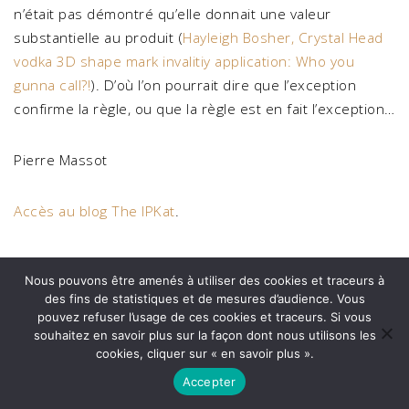
n’était pas démontré qu’elle donnait une valeur
substantielle au produit (
Hayleigh Bosher, Crystal Head
vodka 3D shape mark invalitiy application: Who you
gunna call?!
). D’où l’on pourrait dire que l’exception
confirme la règle, ou que la règle est en fait l’exception…
Pierre Massot
Accès au blog The IPKat
.
Les avocats du cabinet Arénaire exercent depuis 2011
Nous pouvons être amenés à utiliser des cookies et traceurs à
dans tous les domaines du droit de la propriété
des fins de statistiques et de mesures d’audience. Vous
intellectuelle, et notamment en
droit des marques
. Pour
pouvez refuser l’usage de ces cookies et traceurs. Si vous
en savoir plus sur,
contactez-nous
.
souhaitez en savoir plus sur la façon dont nous utilisons les
cookies, cliquer sur « en savoir plus ».
Accepter