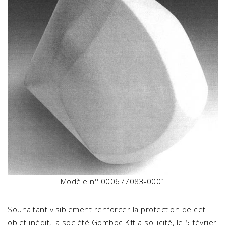
Modèle n° 000677083-0001
Souhaitant visiblement renforcer la protection de cet
objet inédit, la société Gömböc Kft a sollicité, le 5 février