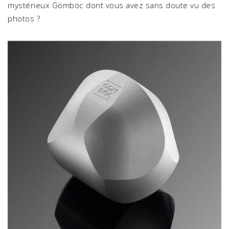
mystérieux Gömböc dont vous avez sans doute vu des
photos ?