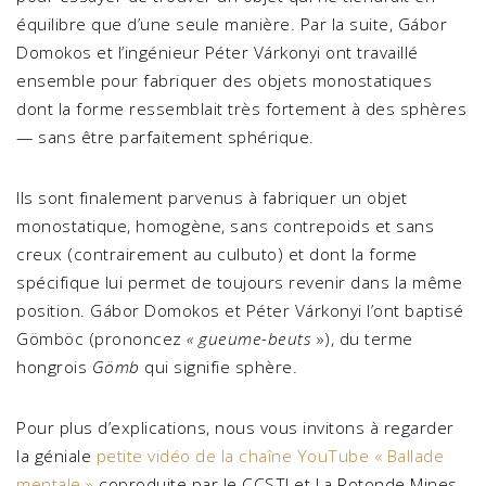
équilibre que d’une seule manière. Par la suite, Gábor
Domokos et l’ingénieur Péter Várkonyi ont travaillé
ensemble pour fabriquer des objets monostatiques
dont la forme ressemblait très fortement à des sphères
— sans être parfaitement sphérique.
Ils sont finalement parvenus à fabriquer un objet
monostatique, homogène, sans contrepoids et sans
creux (contrairement au culbuto) et dont la forme
spécifique lui permet de toujours revenir dans la même
position. Gábor Domokos et Péter Várkonyi l’ont baptisé
Gömböc (prononcez
« gueume-beuts
»), du terme
hongrois
Gömb
qui signifie sphère.
Pour plus d’explications, nous vous invitons à regarder
la géniale
petite vidéo de la chaîne YouTube « Ballade
mentale »
coproduite par le CCSTI et La Rotonde Mines