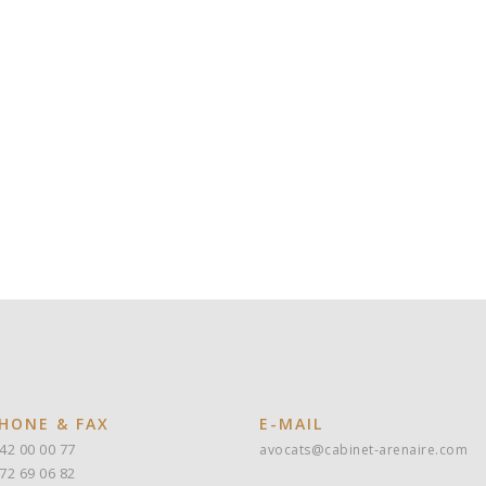
HONE & FAX
E-MAIL
 42 00 00 77
avocats@cabinet-arenaire.com
 72 69 06 82