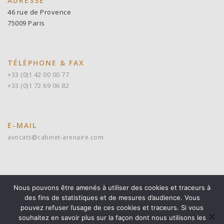
ADRESSE
46 rue de Provence
75009 Paris
TÉLÉPHONE & FAX
+33 (0)1 42 00 00 77
+33 (0)1 72 69 06 82
E-MAIL
avocats@cabinet-arenaire.com
Suivez-nous sur
Nous pouvons être amenés à utiliser des cookies et traceurs à
des fins de statistiques et de mesures d’audience. Vous
pouvez refuser l’usage de ces cookies et traceurs. Si vous
souhaitez en savoir plus sur la façon dont nous utilisons les