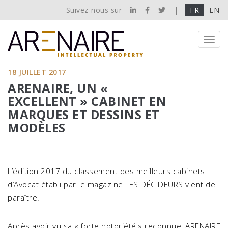
Suivez-nous sur
|
FR
EN
Toggl
navig
18 JUILLET 2017
ARENAIRE, UN «
EXCELLENT » CABINET EN
MARQUES ET DESSINS ET
MODÈLES
L’édition 2017 du classement des meilleurs cabinets
d’Avocat établi par le magazine LES DÉCIDEURS vient de
paraître.
Après avoir vu sa « forte notoriété » reconnue, ARENAIRE