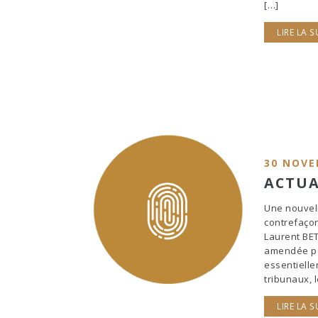
[…]
LIRE LA S
30 NOVE
ACTUA
Une nouvell
contrefaçon
Laurent BET
amendée par
essentielle
tribunaux, 
LIRE LA S