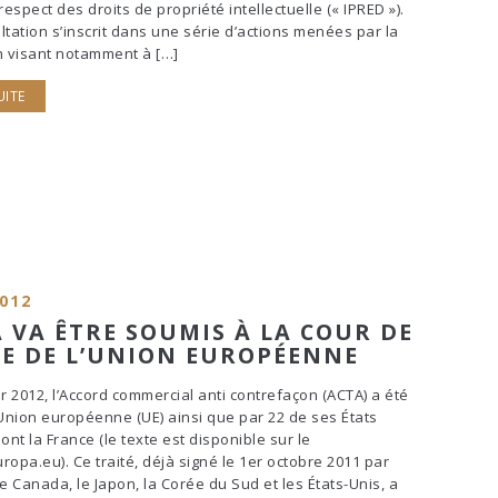
respect des droits de propriété intellectuelle (« IPRED »).
ltation s’inscrit dans une série d’actions menées par la
 visant notamment à […]
UITE
2012
A VA ÊTRE SOUMIS À LA COUR DE
CE DE L’UNION EUROPÉENNE
er 2012, l’Accord commercial anti contrefaçon (ACTA) a été
’Union européenne (UE) ainsi que par 22 de ses États
nt la France (le texte est disponible sur le
ropa.eu). Ce traité, déjà signé le 1er octobre 2011 par
 le Canada, le Japon, la Corée du Sud et les États-Unis, a