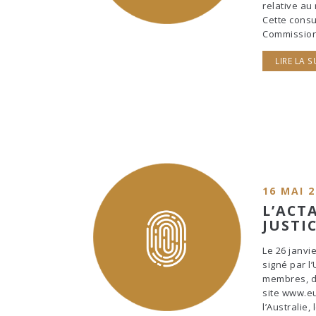
relative au 
Cette consu
Commission
LIRE LA S
16 MAI 
L’ACT
JUSTI
Le 26 janvi
signé par l
membres, do
site www.eu
l’Australie,