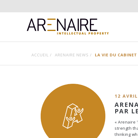
ACCUEIL /
ARENAIRE NEWS /
LA VIE DU CABINET
12 AVRIL
ARENA
PAR L
« Arenaire '
strength th
thinking whi