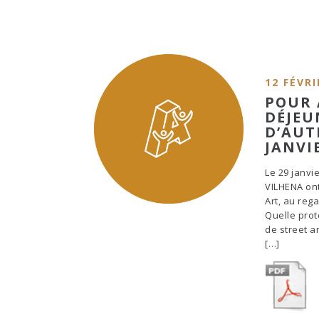
12 FÉVRI
POUR 
DÉJEU
D’AUT
JANVI
Le 29 janvi
VILHENA ont
Art, au rega
Quelle prot
de street a
[…]