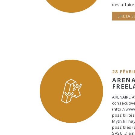
des affaire
LIRE LA S
28 FÉVRI
ARENA
FREEL
ARENAIRE AV
consécutive
(http://www
possibilités
Mythili Tha
possibles (
SASU…) ains