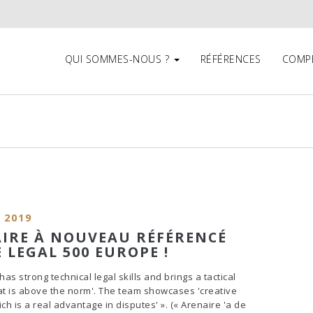
QUI SOMMES-NOUS ?
RÉFÉRENCES
COMP
 2019
IRE À NOUVEAU RÉFÉRENCÉ
E LEGAL 500 EUROPE !
has strong technical legal skills and brings a tactical
at is above the norm'. The team showcases 'creative
ch is a real advantage in disputes' ». (« Arenaire 'a de