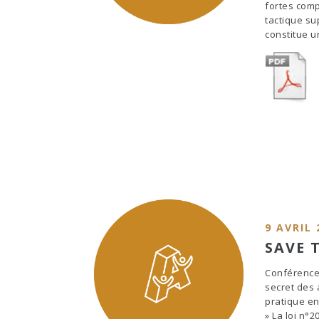
fortes comp
tactique su
constitue un
9 AVRIL 
SAVE 
Conférence 
secret des a
pratique en 
» La loi n°2