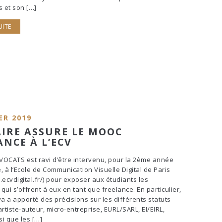
s et son […]
UITE
ER 2019
IRE ASSURE LE MOOC
ANCE À L’ECV
OCATS est ravi d’être intervenu, pour la 2ème année
, à l’Ecole de Communication Visuelle Digital de Paris
.ecvdigital.fr/) pour exposer aux étudiants les
 qui s’offrent à eux en tant que freelance. En particulier,
ya a apporté des précisions sur les différents statuts
artiste-auteur, micro-entreprise, EURL/SARL, EI/EIRL,
i que les […]