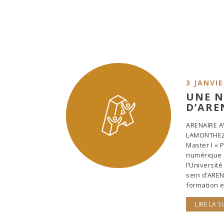
3 JANVIE
UNE N
D’ARE
ARENAIRE AV
LAMONTHEZIE
Master I « P
numérique –
l’Universit
sein d’ARE
formation e
LIRE LA S