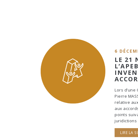
6 DÉCEM
LE 21
L’APE
INVEN
ACCOR
Lors d’une 
Pierre MASS
relative au
aux accords
points sui
juridiction
LIRE LA S